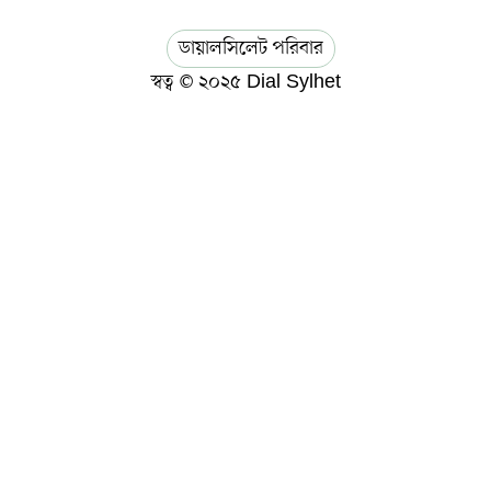
ডায়ালসিলেট পরিবার
স্বত্ব © ২০২৫ Dial Sylhet
About us
Contact Us
Dial sylhet
EDITOR & PUBLISHER : Sohel Ahmed
Home
Privacy Policy
Terms & Conditions
ডায়ালসিলেট যাত্রা
মানবসেবা
সম্পাদকীয় কলাম
হোম