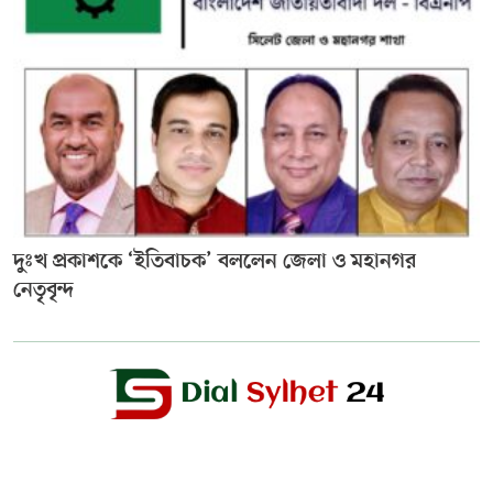
দুঃখ প্রকাশকে ‘ইতিবাচক’ বললেন জেলা ও মহানগর
নেতৃবৃন্দ
Editor & Publisher :
Sohel Ahmed
Zindabazar,Sylhet Bangladesh UK- Office Whitechapal ,London