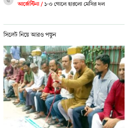
৫
আর্জেন্টিনা /
১-০ গোলে হারলো মেসির দল
সিলেট নিয়ে আরও পড়ুন