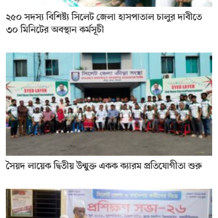
২৫০ সদস্য বিশিষ্ট্য সিলেট জেলা হাসপাতাল চালুর দাবীতে
৩০ মিনিটের অবস্থান কর্মসূচী
সৈয়দ লায়েক দ্বিতীয় উন্মুক্ত একক ক্যারম প্রতিযোগীতা শুরু