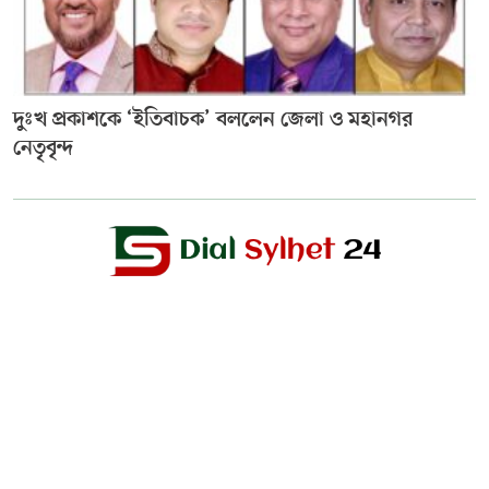
দুঃখ প্রকাশকে ‘ইতিবাচক’ বললেন জেলা ও মহানগর
নেতৃবৃন্দ
Editor & Publisher :
Sohel Ahmed
Zindabazar,Sylhet Bangladesh UK- Office Whitechapal ,London
+44 7388 097 677,
dialsylhetnews@gmail.com/
dialsylhet@gmail.com
ডায়ালসিলেট পরিবার
স্বত্ব © ২০২৫ Dial Sylhet