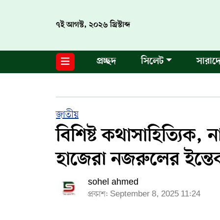
৭ই আগস্ট, ২০২৬ খ্রিস্টাব্দ
নগর পরিকল্পনা
জাতীয়
আন্তর্জাতিক
মুক্তমত
প্রচ্ছদ
সিলেট
সারাদ
সিলেট
রাজনীতি
প্রবাস
মানবসেবা
সুনামগঞ্জ
YOUTUBE
হবিগঞ্জ
FACEBOOK
জাতীয়
বিশিষ্ট কথাসাহিত্যিক, ন
মৌলভীবাজার
TERMS & CONDITIONS
হাজেরা নজরুলের ইন্তে
EDITOR & PUBLISHER : SOHEL AHMED
sohel ahmed
ডায়ালসিলেট যাত্রা
প্রকাশ: September 8, 2025 11:24
CONTACT US