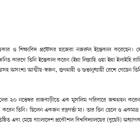
নাট্যকার ও শিক্ষাবিদ প্রফেসর হাজেরা নজরুল ইন্তেকাল করেছেন। 
ত কারণে তিনি ইন্তেকাল করেন (ইন্না লিল্লাহি ওয়া ইন্না ইলাইহি র
অসংখ্য আত্মীয়-স্বজন, গুণগ্রাহী ও শুভানুধ্যায়ী রেখে গেছেন তিন
লের ২০ নভেম্বর রাজবাড়ীতে এক মুসলিম পরিবারে জন্মগ্রহন করে
স করেন তিনি। ছিলেন একজন রত্নগর্ভা মা। তার তিন ছেলে ও একমাত্র 
িষ্ঠিত এবং মেয়ে বাংলাদেশ প্রকৌশল বিশ্ববিদ্যালয়ের (বুয়েট) অধ্যাপ