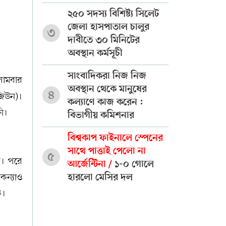
২৫০ সদস্য বিশিষ্ট্য সিলেট
জেলা হাসপাতাল চালুর
৩
দাবীতে ৩০ মিনিটের
অবস্থান কর্মসূচী
সাংবাদিকরা নিজ নিজ
সোমবার
অবস্থান থেকে মানুষের
৪
াজিউন)।
কল্যাণে কাজ করেন :
ি।
বিভাগীয় কমিশনার
বিশ্বকাপ ফাইনালে স্পেনের
সাথে পাত্তাই পেলো না
৫
ন। পরে
আর্জেন্টিনা /
১-০ গোলে
কন্যাও
হারলো মেসির দল
ক।