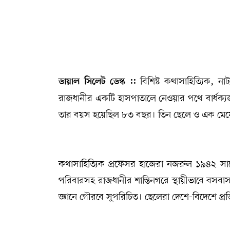
সম্পাদকীয় কলাম
ABOUT US
DIAL SYLHET
বিশিষ্ট কথাসাহিত্যিক, 
ডায়াল সিলেট ডেস্ক ::
রাজধানীর একটি হাসপাতালে নেওয়ার পথে বার্ধক্যজনি
তার বয়স হয়েছিল ৮৩ বছর। তিন ছেলে ও এক মেয়েসহ 
কথাসাহিত্যিক প্রফেসর হাজেরা নজরুল ১৯৪২ সা
পরিবারসহ রাজধানীর শান্তিনগরে স্থায়ীভাবে বসবা
জ্ঞানে গৌরবে সুপরিচিত। ছেলেরা দেশে-বিদেশে প্রত