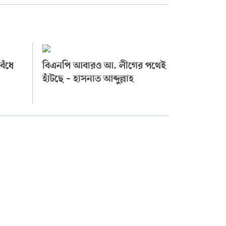
েঁধে
বিএনপি আবারও আ. লীগের পথেই
হাঁটছে – হাসনাত আব্দুল্লাহ