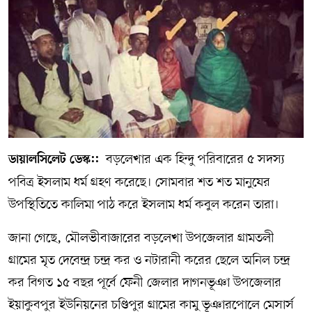
সম্পাদকীয় কলাম
ABOUT US
DIAL SYLHET
বড়লেখার এক হিন্দু পরিবারের ৫ সদস্য
ডায়ালসিলেট ডেস্ক::
পবিত্র ইসলাম ধর্ম গ্রহণ করেছে। সোমবার শত শত মানুষের
উপস্থিতিতে কালিমা পাঠ করে ইসলাম ধর্ম কবুল করেন তারা।
জানা গেছে, মৌলভীবাজারের বড়লেখা উপজেলার গ্রামতলী
গ্রামের মৃত দেবেন্দ্র চন্দ্র কর ও নটারানী করের ছেলে অনিল চন্দ্র
কর বিগত ১৫ বছর পূর্বে ফেনী জেলার দাগনভূঞা উপজেলার
ইয়াকুবপুর ইউনিয়নের চণ্ডিপুর গ্রামের কামু ভূঞারপোলে মেসার্স