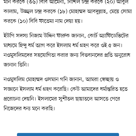
মনি করকে (৩৬) বিবি আমেনা, নিখিল চন্দ্র করকে (২০) আবুল
কালাম, উজ্জ্বল চন্দ্র করকে (১৮) মোহাম্মদ আবদুল্লাহ, মেয়ে সোমা
করকে (১০) বিবি ফাতেমা নাম দেয়া হয়।
ইউপি সদস্য নিজাম উদ্দিন ফারুক জানান, কোর্ট অ্যাফিডেভিটের
মাধ্যমে হিন্দু ধর্ম ত্যাগ করে ইসলাম ধর্ম গ্রহণ করে ওই ৫ জন।
নওমুসলিমদের সহযোগিতা করার জন্য বিত্তবানদের প্রতি অনুরোধ
জানান তিনি।
নওমুসলিম মোহাম্মদ ওসমান গনি জানান, আমরা স্বেচ্ছায় ও
সজ্ঞানে ইসলাম ধর্ম গ্রহণ করেছি। কেউ আমাদের ধর্মান্তরিত হতে
প্ররোচনা দেয়নি। ইসলামের সুশীতল ছায়াতলে আসতে পেরে
নিজেদের ধন্য মনে করছি।