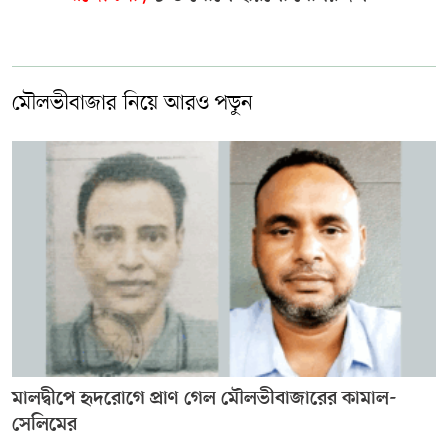
মৌলভীবাজার নিয়ে আরও পড়ুন
মালদ্বীপে হৃদরোগে প্রাণ গেল মৌলভীবাজারের কামাল-
সেলিমের