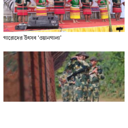
গারোদের উৎসব ‘ওয়ানগালা’
মৌলভীবাজারসহ সীমান্তে ৩০ বাংলাদেশিকে হ ত্যা ভারতের