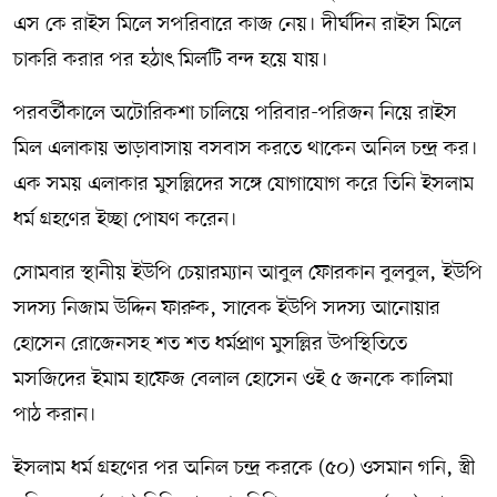
এস কে রাইস মিলে সপরিবারে কাজ নেয়। দীর্ঘদিন রাইস মিলে
চাকরি করার পর হঠাৎ মিলটি বন্দ হয়ে যায়।
পরবর্তীকালে অটোরিকশা চালিয়ে পরিবার-পরিজন নিয়ে রাইস
মিল এলাকায় ভাড়াবাসায় বসবাস করতে থাকেন অনিল চন্দ্র কর।
এক সময় এলাকার মুসল্লিদের সঙ্গে যোগাযোগ করে তিনি ইসলাম
ধর্ম গ্রহণের ইচ্ছা পোষণ করেন।
সোমবার স্থানীয় ইউপি চেয়ারম্যান আবুল ফোরকান বুলবুল, ইউপি
সদস্য নিজাম উদ্দিন ফারুক, সাবেক ইউপি সদস্য আনোয়ার
হোসেন রোজেনসহ শত শত ধর্মপ্রাণ মুসল্লির উপস্থিতিতে
মসজিদের ইমাম হাফেজ বেলাল হোসেন ওই ৫ জনকে কালিমা
পাঠ করান।
ইসলাম ধর্ম গ্রহণের পর অনিল চন্দ্র করকে (৫০) ওসমান গনি, স্ত্রী