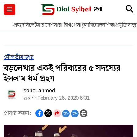
নগর পরিকল্পনা
জাতীয়
আন্তর্জাতিক
মুক্তমত
প্রচ্ছদ
সিলেট
সারাদেশ
সারা বিশ্ব
খেলাধুলা
বিনোদন
শিক্ষা
প্রযুক্তি
স্বাস্থ্
সিলেট
রাজনীতি
প্রবাস
মানবসেবা
সুনামগঞ্জ
YOUTUBE
মৌলভীবাজার
বড়লেখার একই পরিবারের ৫ সদস্যের
হবিগঞ্জ
FACEBOOK
ইসলাম ধর্ম গ্রহণ
মৌলভীবাজার
TERMS & CONDITIONS
sohel ahmed
প্রকাশ: February 26, 2020 6:31
EDITOR & PUBLISHER : SOHEL AHMED
শেয়ার করুন:
অ+
অ-
ডায়ালসিলেট যাত্রা
CONTACT US