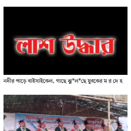
নদীর পাড়ে বাইসাইকেল, গাছে ঝু*ল*ছে যুবকের ম র দে হ