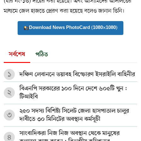
(যার নং-১৩) দায়ের করা হয়েছে। এবং আসামিদের আদালতের
মাধ্যমে জেল হাজতে প্রেরণ করা হয়েছে বলেও জানান তিনি।
Download News PhotoCard (1080×1080)
সর্বশেষ
পঠিত
১
দক্ষিণ লেবাননে ভয়াবহ বিস্ফোরণ ইসরাইলি বাহিনীর
বিএনপি সরকারের ১০০ দিনে দেশে ৬০৫টি খুন :
২
টিআইবি
২৫০ সদস্য বিশিষ্ট্য সিলেট জেলা হাসপাতাল চালুর
৩
দাবীতে ৩০ মিনিটের অবস্থান কর্মসূচী
সাংবাদিকরা নিজ নিজ অবস্থান থেকে মানুষের
৪