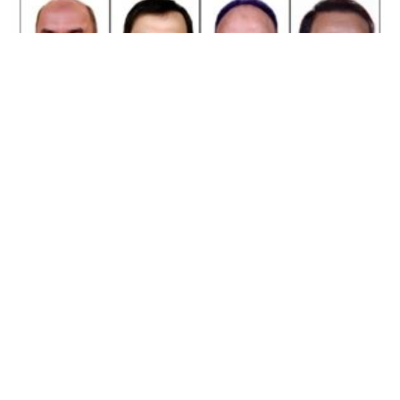
দুঃখ প্রকাশকে ‘ইতিবাচক’ বললেন জেলা ও মহানগর
নেতৃবৃন্দ
Editor & Publisher :
Sohel Ahmed
Zindabazar,Sylhet Bangladesh UK- Office Whitechapal ,London
+44 7388 097 677,
dialsylhetnews@gmail.com/
dialsylhet@gmail.com