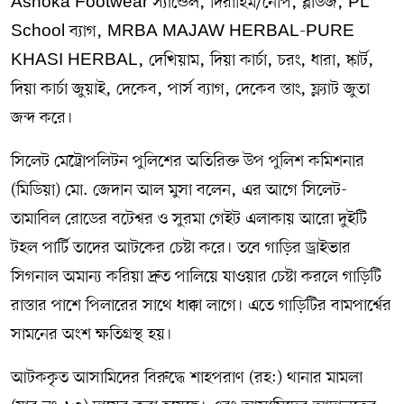
Ashoka Footwear স্যান্ডেল, দিরাহিম/নেপি, ব্লাউজ, PL
School ব্যাগ, MRBA MAJAW HERBAL-PURE
KHASI HERBAL, দেখিয়াম, দিয়া কার্চা, চরং, ধারা, ষ্কার্ট,
দিয়া কার্চা জুয়াই, দেকেব, পার্স ব্যাগ, দেকেব স্তাং, ফ্ল্যাট জুতা
জব্দ করে।
সিলেট মেট্রোপলিটন পুলিশের অতিরিক্ত উপ পুলিশ কমিশনার
(মিডিয়া) মো. জেদান আল মুসা বলেন, এর আগে সিলেট-
তামাবিল রোডের বটেশ্বর ও সুরমা গেইট এলাকায় আরো দুইটি
টহল পার্টি তাদের আটকের চেষ্টা করে। তবে গাড়ির ড্রাইভার
সিগনাল অমান্য করিয়া দ্রুত পালিয়ে যাওয়ার চেষ্টা করলে গাড়িটি
রাস্তার পাশে পিলারের সাথে ধাক্কা লাগে। এতে গাড়িটির বামপার্শ্বের
সামনের অংশ ক্ষতিগ্রস্থ হয়।
আটককৃত আসামিদের বিরুদ্ধে শাহপরাণ (রহ:) থানার মামলা