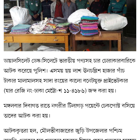
সম্পাদকীয় কলাম
ABOUT US
DIAL SYLHET
ডায়ালসিলেট ডেস্ক:সিলেটে ভারতীয় পণ্যসহ চার চোরাকারবারিকে
আটক করেছে পুলিশ। এসময় ছয় লাখ ঊনচল্লিশ হাজার পাঁচ
টাকার মালামালসহ সাদা রংয়ের কালো বনেটযুক্ত প্রাইভেটকার
(যার রেজি নং-ঢাকা মেট্রো-খ ১১-৪১৮৬) জব্দ করা হয়।
মঙ্গলবার দিবাগত রাতে নগরীর টিলাগড় পয়েন্টে চেকপোস্ট বসিয়ে
তাদের আটক করা হয়।
আটককৃতরা হল, মৌলভীবাজারের জুড়ি উপজেলার পশ্চিম