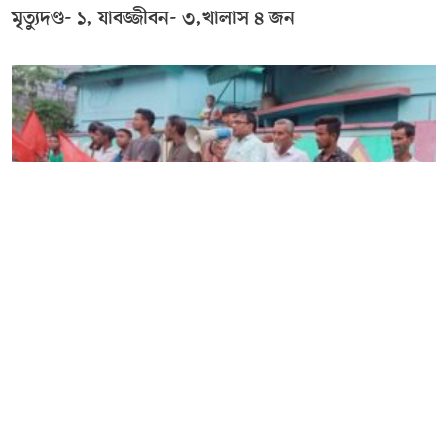
মৃত্যুদণ্ড- ১, যাবজ্জীবন- ৩,খালাস ৪ জন
: সমাজতান্ত্রিক শ্রমিক ফ্রন্ট