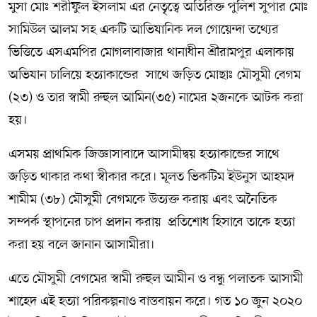
মুসা মোঃ শরীফুল ইসলাম এর নেতৃত্বে অতিরিক্ত পুলিশ সুপার মোঃ
সামিউল আলম সহ একটি আভিযানিক দল গোয়েন্দা তথ্যের
ভিত্তিতে এসএমপির মোগলাবাজার থানাধীন শ্রীরামপুর এলাকায়
অভিযান চালিয়ে হত্যাকান্ডের সাথে জড়িত মোছাঃ মৌসুমী বেগম
(২৩) ও তার স্বামী রুহুল আমিন(৩৫) নামের ২জনকে আটক করা
হয়।
এসময় প্রাথমিক জিজ্ঞাসাবাদে আসামীদ্বয় হত্যাকান্ডের সাথে
জড়িত থাকার কথা স্বীকার করে। মূলত ভিকটিম ইউনুস আহমদ
শামীম (৩৮) মৌসুমী বেগমকে উত্যক্ত করায় এবং অনৈতিক
সম্পর্ক স্থাপনের চাপ প্রদান করায় প্রতিশোধ হিসাবে তাকে হত্যা
করা হয় বলে জানান আসামীরা।
এতে মৌসুমী বেগমের স্বামী রুহুল আমীন ও বন্ধু পলাতক আসামী
শাহেদ এই হত্যা পরিকল্পনাও বাস্তবায়ন করে। গত ১০ জুন ২০২০