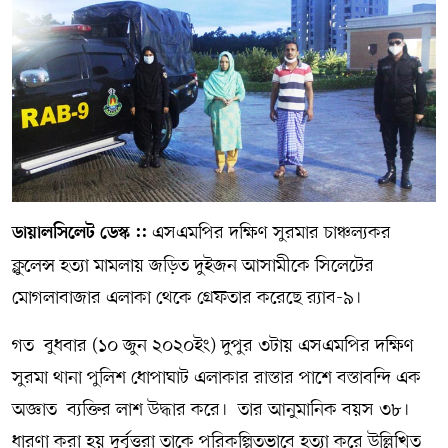
সম্পাদকীয় কলাম
ABOUT US
DIAL SYLHET
এসএমপির দক্ষিণ সুরমার চাঞ্চল্যকর
ডায়ালসিলেট ডেস্ক ::
ক্লুলেন্স হত্যা মামলায় জড়িত দুইজন আসামীকে সিলেটের
মোগলাবাজার এলাকা থেকে গ্রেফতার করেছে র‌্যাব-৯।
গত বুধবার (১০ জুন ২০২০ইং) দুপুর ৩টায় এসএমপির দক্ষিণ
সুরমা থানা পুলিশ ধোপাঘাট এলাকার রাস্তার পাশে বস্তাবন্দি এক
অজ্ঞাত ব্যক্তির লাশ উদ্ধার করে। তার আনুমানিক বয়স ৩৮।
ধারণা করা হয় দুর্বৃত্তরা তাকে পরিকল্পিতভাবে হত্যা করে উল্লিখিত