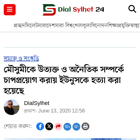
নগর পরিকল্পনা
জাতীয়
আন্তর্জাতিক
মুক্তমত
প্রচ্ছদ
সিলেট
সারাদেশ
সারা বিশ্ব
খেলাধুলা
বিনোদন
শিক্ষা
প্রযুক্তি
স্বাস্থ্
সিলেট
রাজনীতি
প্রবাস
মানবসেবা
সুনামগঞ্জ
YOUTUBE
সমাজ ও সংস্কৃতি
মৌসুমীকে উত্যক্ত ও অনৈতিক সম্পর্কে
হবিগঞ্জ
FACEBOOK
চাপপ্রয়োগ করায় ইউনুসকে হত্যা করা
মৌলভীবাজার
TERMS & CONDITIONS
হয়েছে
DialSylhet
EDITOR & PUBLISHER : SOHEL AHMED
প্রকাশ: June 13, 2020 12:58
ডায়ালসিলেট যাত্রা
শেয়ার করুন:
অ+
অ-
CONTACT US