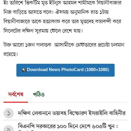
ইং তারিখে ভিকটিম মৃত ইউনুস আহমদ শামীমকে বিয়ানীবাজার
নিজ বাড়িতে আসতে বলে। ঐসময় অনুমানিক রাত ১টায়
বিয়ানীবাজারে তাকে হত্যাকান্ড করে তার মৃতদেহ বস্তাবন্দী করে
সিলেটের দক্ষিণ সুরমায় ফেলে রেখে যায়।
উক্ত আরো ১জন পলাতক আসামীকে গ্রেফতারের প্রচেষ্টা চলমান
রয়েছে।
Download News PhotoCard (1080×1080)
সর্বশেষ
পঠিত
১
দক্ষিণ লেবাননে ভয়াবহ বিস্ফোরণ ইসরাইলি বাহিনীর
বিএনপি সরকারের ১০০ দিনে দেশে ৬০৫টি খুন :
২