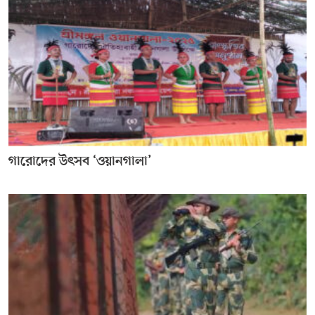
গারোদের উৎসব ‘ওয়ানগালা’