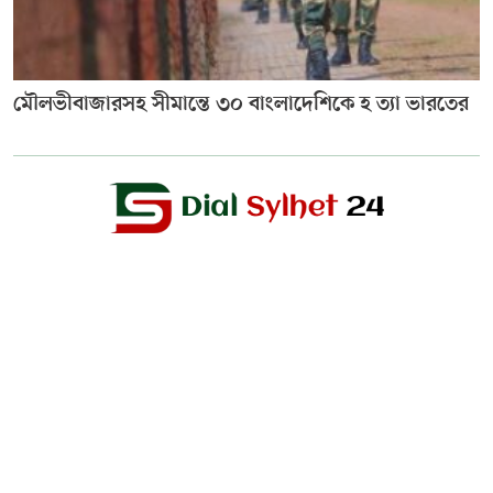
মৌলভীবাজারসহ সীমান্তে ৩০ বাংলাদেশিকে হ ত্যা ভারতের
Editor & Publisher :
Sohel Ahmed
Zindabazar,Sylhet Bangladesh UK- Office Whitechapal ,London
+44 7388 097 677,
dialsylhetnews@gmail.com/
dialsylhet@gmail.com
ডায়ালসিলেট পরিবার
স্বত্ব © ২০২৫ Dial Sylhet