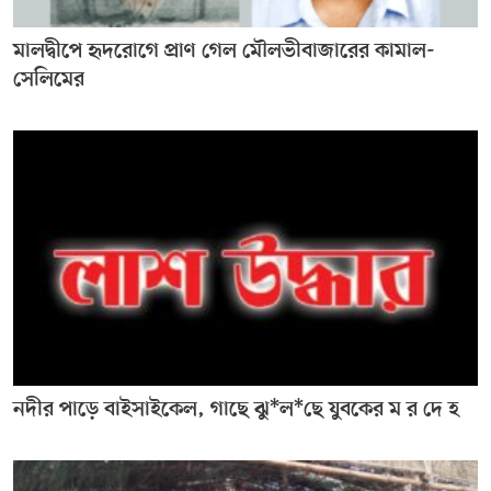
মালদ্বীপে হৃদরোগে প্রাণ গেল মৌলভীবাজারের কামাল-
সেলিমের
নদীর পাড়ে বাইসাইকেল, গাছে ঝু*ল*ছে যুবকের ম র দে হ