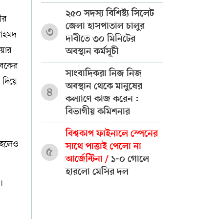
২৫০ সদস্য বিশিষ্ট্য সিলেট
ীর
জেলা হাসপাতাল চালুর
৩
 আহমদ
দাবীতে ৩০ মিনিটের
িয়ার
অবস্থান কর্মসূচী
ভাবকের
সাংবাদিকরা নিজ নিজ
 দিয়ে
অবস্থান থেকে মানুষের
৪
কল্যাণে কাজ করেন :
বিভাগীয় কমিশনার
বিশ্বকাপ ফাইনালে স্পেনের
 হলেও
সাথে পাত্তাই পেলো না
৫
আর্জেন্টিনা /
১-০ গোলে
হারলো মেসির দল
।