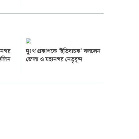
ানগর
দুঃখ প্রকাশকে ‘ইতিবাচক’ বললেন
মজলিস
জেলা ও মহানগর নেতৃবৃন্দ