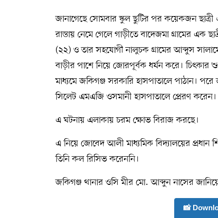
জানাগেছে সোমবার স্কুল ছুটির পর কয়েকজন ছাত্র
সম্পাদকীয় কলাম
রাস্তায় নেমে গেলে গাড়ীতে বাদেজমা গ্রামের এক ছ
ABOUT US
(২২) ও তার সহযোগী নালুচক গ্রামের আব্দুস সালাম
বাড়ীর পাশে নিয়ে জোরপূর্বক ধর্ষন করে। চিৎকার শুন
DIAL SYLHET
মাধ্যমে জকিগঞ্জ সরকারি হাসপাতালে পাঠান। পরে 
সিলেট এমএজি ওসমানী হাসপাতালে প্রেরণ করেন।
এ ঘটনায় এলাকায় চরম ক্ষোভ বিরাজ করছে।
এ নিয়ে জোবেদ আলী মাধ্যমিক বিদ্যালয়ের প্রধান
তিনি কল রিসিভ করেননি।
জকিগঞ্জ থানার ওসি মীর মো. আব্দুন নাসের জানিয়
📸 Downl