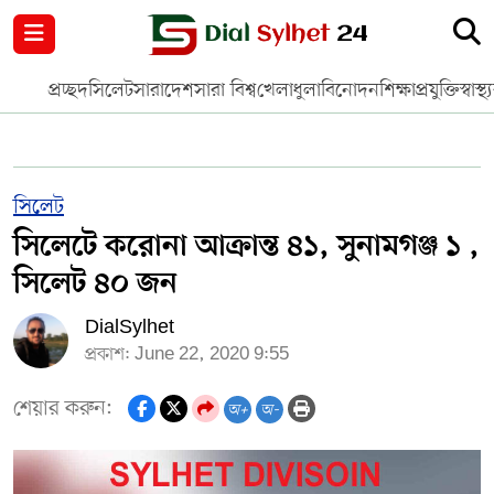
নগর পরিকল্পনা
জাতীয়
আন্তর্জাতিক
মুক্তমত
প্রচ্ছদ
সিলেট
সারাদেশ
সারা বিশ্ব
খেলাধুলা
বিনোদন
শিক্ষা
প্রযুক্তি
স্বাস্থ্
সিলেট
রাজনীতি
প্রবাস
মানবসেবা
সুনামগঞ্জ
YOUTUBE
সিলেট
সিলেটে করোনা আক্রান্ত ৪১, সুনামগঞ্জ ১ ,
হবিগঞ্জ
FACEBOOK
সিলেট ৪০ জন
মৌলভীবাজার
TERMS & CONDITIONS
DialSylhet
প্রকাশ: June 22, 2020 9:55
EDITOR & PUBLISHER : SOHEL AHMED
শেয়ার করুন:
অ+
অ-
ডায়ালসিলেট যাত্রা
CONTACT US