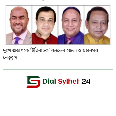
দুঃখ প্রকাশকে ‘ইতিবাচক’ বললেন জেলা ও মহানগর
নেতৃবৃন্দ
Editor & Publisher :
Sohel Ahmed
Zindabazar,Sylhet Bangladesh UK- Office Whitechapal ,London
+44 7388 097 677,
dialsylhetnews@gmail.com/
dialsylhet@gmail.com