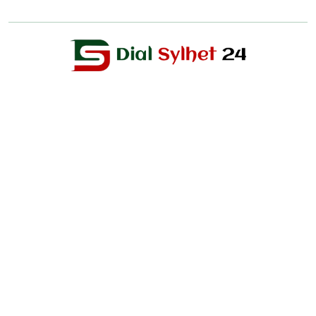
Editor & Publisher :
Sohel Ahmed
Zindabazar,Sylhet Bangladesh UK- Office Whitechapal ,London
+44 7388 097 677,
dialsylhetnews@gmail.com/
dialsylhet@gmail.com
ডায়ালসিলেট পরিবার
স্বত্ব © ২০২৫ Dial Sylhet
About us
Contact Us
Dial sylhet
EDITOR & PUBLISHER : Sohel Ahmed