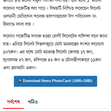
এবারে ৮৩ জনের নমুনা পরীক্ষা করা হয়। তার মধ্যে ১ জনের
করোনা পজেটিভ ধরা পড়ে । বিষয়টি নিশ্চিত করেছেন সিলেট
ওসমানী মেডিকেল কলেজ হাসপাতালের উপ পরিচালক ডা.
হিমাংশু লালা রায় ।
করোনা পজেটিভ সনাক্ত হওয়া রোগী সিলেটের বাসিন্দা বলে জানা
যায়। এনিয়ে সিলেট বিভাগজুড়ে মোট আক্রান্তের সংখ্যা দাড়ালো
১০৭জন। এর মধ্যে মোট আক্রান্ত সিলেট জেলায় ১৭ জন,
সুনামগঞ্জ ২৭ জন, হবিগঞ্জে ৫২ জন ও মৌলভীবাজারে ১১জন
এবং প্রানহানি ৩জন।
Download News PhotoCard (1080×1080)
সর্বশেষ
পঠিত