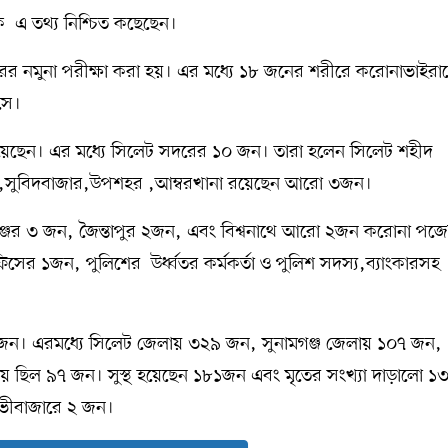
এ তথ্য নিশ্চিত কছেছেন।
র নমুনা পরীক্ষা করা হয়। এর মধ্যে ১৮ জনের শরীরে করোনাভাইরা
সে।
 রয়েছেন। এর মধ্যে সিলেট সদরের ১০ জন। তারা হলেন সিলেট শহীদ
২জন,সুবিদবাজার,উপশহর ,আম্বরখানা রয়েছেন আরো ৩জন।
্জের ৩ জন, জৈন্তাপুর ২জন, এবং বিশ্বনাথে আরো ২জন করোনা পজ
সের ১জন, পুলিশের উর্ধ্বতর কর্মকর্তা ও পুলিশ সদস্য,ব্যাংকারসহ
৭জন। এরমধ্যে সিলেট জেলায় ৩২৯ জন, সুনামগঞ্জ জেলায় ১০৭ জন,
 ছিল ৯৭ জন। সুস্থ হয়েছেন ১৮১জন এবং মৃতের সংখ্যা দাড়ালো ১
লভীবাজারে ২ জন।