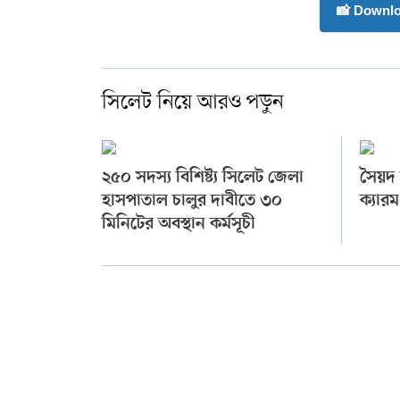
📸 Downl
সিলেট নিয়ে আরও পড়ুন
২৫০ সদস্য বিশিষ্ট্য সিলেট জেলা
সৈয়দ ল
হাসপাতাল চালুর দাবীতে ৩০
ক্যারম
মিনিটের অবস্থান কর্মসূচী