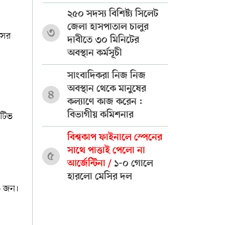
২৫০ সদস্য বিশিষ্ট্য সিলেট
জেলা হাসপাতাল চালুর
৩
সের
দাবীতে ৩০ মিনিটের
অবস্থান কর্মসূচী
সাংবাদিকরা নিজ নিজ
অবস্থান থেকে মানুষের
৪
কল্যাণে কাজ করেন :
বিভাগীয় কমিশনার
েটিভ
বিশ্বকাপ ফাইনালে স্পেনের
সাথে পাত্তাই পেলো না
৫
আর্জেন্টিনা /
১-০ গোলে
হারলো মেসির দল
৩ জন।