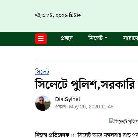
৭ই আগস্ট, ২০২৬ খ্রিস্টাব্দ
নগর পরিকল্পনা
জাতীয়
আন্তর্জাতিক
মুক্তমত
প্রচ্ছদ
সিলেট
সারাদ
সিলেট
রাজনীতি
প্রবাস
মানবসেবা
সুনামগঞ্জ
YOUTUBE
হবিগঞ্জ
FACEBOOK
সিলেট
সিলেটে পুলিশ,সরকারি ক
মৌলভীবাজার
TERMS & CONDITIONS
DialSylhet
EDITOR & PUBLISHER : SOHEL AHMED
প্রকাশ: May 26, 2020 11:48
ডায়ালসিলেট যাত্রা
CONTACT US
সিলেট আজ মঙ্গলবার রাত পর্যন
নিজস্ব প্রতিবেদক ::