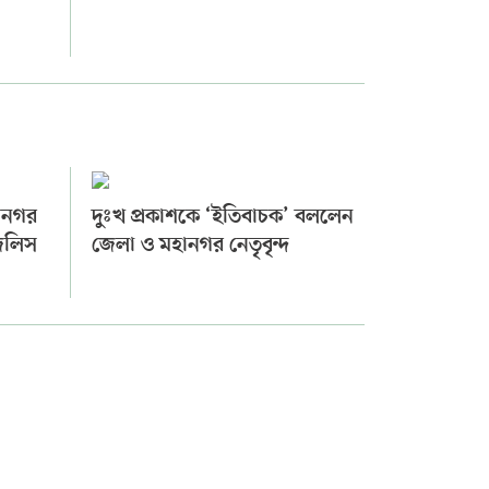
ানগর
দুঃখ প্রকাশকে ‘ইতিবাচক’ বললেন
মজলিস
জেলা ও মহানগর নেতৃবৃন্দ