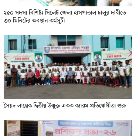
২৫০ সদস্য বিশিষ্ট্য সিলেট জেলা হাসপাতাল চালুর দাবীতে
৩০ মিনিটের অবস্থান কর্মসূচী
সৈয়দ লায়েক দ্বিতীয় উন্মুক্ত একক ক্যারম প্রতিযোগীতা শুরু