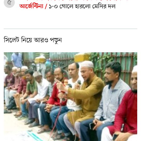
৫
আর্জেন্টিনা /
১-০ গোলে হারলো মেসির দল
সিলেট নিয়ে আরও পড়ুন