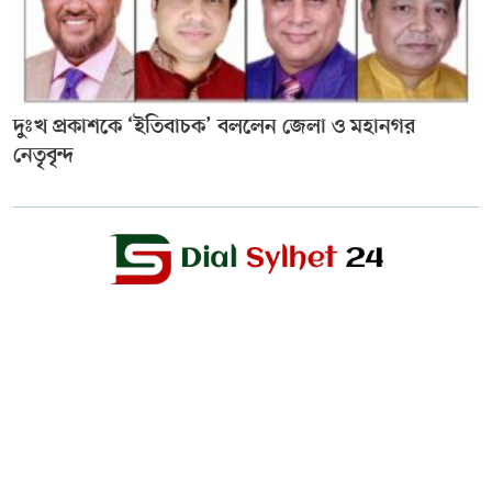
দুঃখ প্রকাশকে ‘ইতিবাচক’ বললেন জেলা ও মহানগর
নেতৃবৃন্দ
Editor & Publisher :
Sohel Ahmed
Zindabazar,Sylhet Bangladesh UK- Office Whitechapal ,London
+44 7388 097 677,
dialsylhetnews@gmail.com/
dialsylhet@gmail.com
ডায়ালসিলেট পরিবার
স্বত্ব © ২০২৫ Dial Sylhet