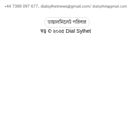
+44 7388 097 677,
dialsylhetnews@gmail.com/
dialsylhet@gmail.com
ডায়ালসিলেট পরিবার
স্বত্ব © ২০২৫ Dial Sylhet
About us
Contact Us
Dial sylhet
EDITOR & PUBLISHER : Sohel Ahmed
Home
Privacy Policy
Terms & Conditions
ডায়ালসিলেট যাত্রা
মানবসেবা
সম্পাদকীয় কলাম
হোম