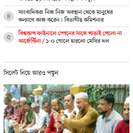
সাংবাদিকরা নিজ নিজ অবস্থান থেকে মানুষের
৪
কল্যাণে কাজ করেন : বিভাগীয় কমিশনার
বিশ্বকাপ ফাইনালে স্পেনের সাথে পাত্তাই পেলো না
৫
আর্জেন্টিনা /
১-০ গোলে হারলো মেসির দল
সিলেট নিয়ে আরও পড়ুন