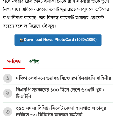
পথে নগরীর রেল গেইট এলাকা থেকে র‌্যাব সদস্যরা তাকে তুলে
নিয়ে যায়। এদিকে- র‌্যাবের একটি সূত্র রাতে মকসুদকে আটকের
কথা স্বীকার করেছে। তার বিরুদ্ধে কয়েকটি মামলায় ওয়ারেন্ট
রয়েছে বলে জানিয়েছে ওই সূত্র।
Download News PhotoCard (1080×1080)
সর্বশেষ
পঠিত
১
দক্ষিণ লেবাননে ভয়াবহ বিস্ফোরণ ইসরাইলি বাহিনীর
বিএনপি সরকারের ১০০ দিনে দেশে ৬০৫টি খুন :
২
টিআইবি
২৫০ সদস্য বিশিষ্ট্য সিলেট জেলা হাসপাতাল চালুর
৩
দাবীতে ৩০ মিনিটের অবস্থান কর্মসূচী