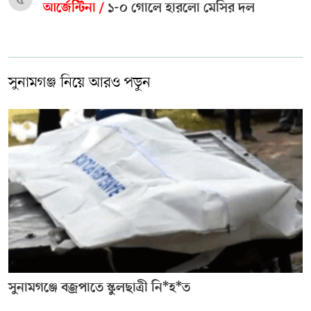
আর্জেন্টিনা /
১-০ গোলে হারলো মেসির দল
সুনামগঞ্জ নিয়ে আরও পড়ুন
সুনামগঞ্জে বজ্রপাতে স্কুলছাত্রী নি*হ*ত