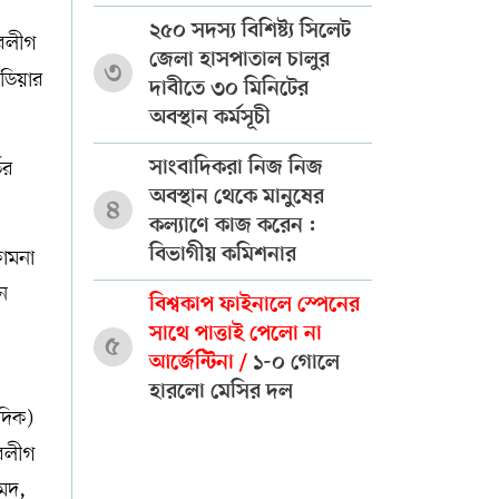
২৫০ সদস্য বিশিষ্ট্য সিলেট
ুবলীগ
জেলা হাসপাতাল চালুর
৩
ডিয়ার
দাবীতে ৩০ মিনিটের
অবস্থান কর্মসূচী
ের
সাংবাদিকরা নিজ নিজ
অবস্থান থেকে মানুষের
৪
কল্যাণে কাজ করেন :
বিভাগীয় কমিশনার
কামনা
ন
বিশ্বকাপ ফাইনালে স্পেনের
সাথে পাত্তাই পেলো না
৫
আর্জেন্টিনা /
১-০ গোলে
হারলো মেসির দল
দিক)
ুবলীগ
হমদ,