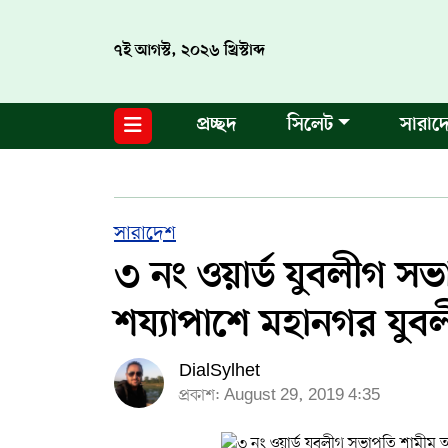
৭ই আগস্ট, ২০২৬ খ্রিস্টাব্দ
নগর পরিকল্পনা
জাতীয়
আন্তর্জাতিক
মুক্তমত
প্রচ্ছদ
সিলেট
সারাদ
সিলেট
রাজনীতি
প্রবাস
মানবসেবা
সুনামগঞ্জ
YOUTUBE
হবিগঞ্জ
FACEBOOK
সারাদেশ
৩ নং ওয়ার্ড যুবলীগ 
মৌলভীবাজার
TERMS & CONDITIONS
শয্যাপাশে মহানগর যুব
EDITOR & PUBLISHER : SOHEL AHMED
DialSylhet
ডায়ালসিলেট যাত্রা
প্রকাশ: August 29, 2019 4:35
CONTACT US