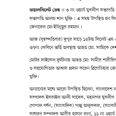
৩ নং ওয়ার্ড যুবলীগ সভাপত
সম্পাদকীয় কলাম
ডায়ালসিলেট ডেস্ক ::
সভাপতি আলম খান মুক্তি । এ সময় উপস্থিত হন স
ABOUT US
জেনারেল মো:ইউনুছুর রহমান ।
DIAL SYLHET
আজ (বৃহস্পতিবার) দুপুর সাড়ে ১২টায় সিলেট এম
৩৭নং কেবিনে ভর্তি অবস্থায় আহত মো. সামিকে দে
মোটর সাইকেল দুর্ঘটনায় আহত মো: সামীর শারীরিক
ও সহযোগিতার আশ্বাস প্রদান করেন ব্রিগেডিয়ার
মুক্তি।
অন্যান্যের মধ্যে আরো উপস্থিত ছিলেন, বাংলাদেশ
সম্পাদক ইসরাইল আলী সাদেক, মহানগর যুবলীগ ন
গোপাল বর্ধন, (সাংবাদিক) পাপ্পু তালুকদার, (সা
সাধারণ সম্পাদক আবীর হাসান রানা, ১১ নং ওয়ার