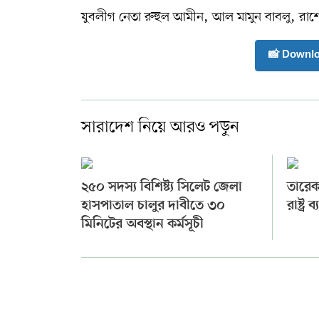
যুবলীগ নেতা রুহুল আমীন, আল মামুন বাবলু, রাশ
📸 Downl
সারাদেশ নিয়ে আরও পড়ুন
২৫০ সদস্য বিশিষ্ট্য সিলেট জেলা
তারেক
হাসপাতাল চালুর দাবীতে ৩০
রাষ্ট্র 
মিনিটের অবস্থান কর্মসূচী