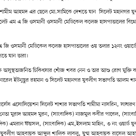
ি শামীম আহমদ এর ছেলে মো.সামিকে দেখতে যান সিলেট মহানগর য
িলেট এম এ জি ওসমানী ওসমানী মেডিকেল কলেজ হাসপাতালের বিগ্রে
 এ জি ওসমানী মেডিকেল কলেজ হাসপাতালের ৩য় তলার ১২নং ওয়ার্ড
খতে যান তারা।
 অসুস্থতাজনিত চিকিৎসার খোঁজ খবর নেন ও তার আশু রোগ মুক্তি 
 জেনারেল ইউনুছুর রহমান ও সিলেট মহানগর যুবলীগ সভাপতি আলম খা
্ নার্সেস এসোসিয়েশন সিলেট শাখার সভাপতি শামীমা নাসরিন, সাধারণ
েতা মুরাদ আহমদ মুরন, (সাংবাদিক) নাজমুল কবীর পাবেল, (সাংবা
ংবাদিক) এমরান ফয়সল, (সাংবাদিক) এম,ইসলাম মাহিন, ৩ নং ওয়ার্ড য
্ড যুবলীগ আহবায়ক আব্দুল খালিক লাবলু, যুগ্ম আহবায়ক রাসেল আ