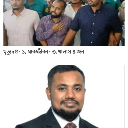
মৃত্যুদণ্ড- ১, যাবজ্জীবন- ৩,খালাস ৪ জন