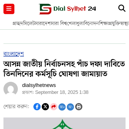
নগর পরিকল্পনা
জাতীয়
আন্তর্জাতিক
মুক্তমত
প্রচ্ছদ
সিলেট
সারাদেশ
সারা বিশ্ব
খেলাধুলা
বিনোদন
শিক্ষা
প্রযুক্তি
স্বাস্থ্
সিলেট
রাজনীতি
প্রবাস
মানবসেবা
সুনামগঞ্জ
YOUTUBE
বাংলাদেশ
আসন্ন জাতীয় নির্বাচনসহ পাঁচ দফা দাবিতে
হবিগঞ্জ
FACEBOOK
তিনদিনের কর্মসূচি ঘোষণা জামায়াত
মৌলভীবাজার
TERMS & CONDITIONS
dialsylhetnews
প্রকাশ: September 18, 2025 1:38
EDITOR & PUBLISHER : SOHEL AHMED
শেয়ার করুন:
অ+
অ-
ডায়ালসিলেট যাত্রা
CONTACT US