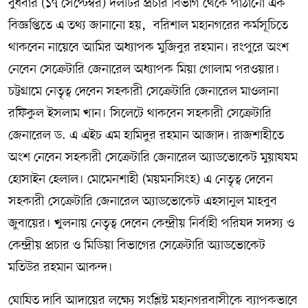
বুধবার (১৭ সেপ্টেম্বর) দলটির প্রচার বিভাগ থেকে পাঠানো এক
বিজ্ঞপ্তিতে এ তথ্য জানানো হয়, বরিশাল মহানগরের কর্মসূচিতে
থাকবেন নায়েবে আমির অধ্যাপক মুজিবুর রহমান। রংপুরে অংশ
নেবেন সেক্রেটারি জেনারেল অধ্যাপক মিয়া গোলাম পরওয়ার।
চট্টগ্রামে নেতৃত্ব দেবেন সহকারী সেক্রেটারি জেনারেল মাওলানা
রফিকুল ইসলাম খান। সিলেটে থাকবেন সহকারী সেক্রেটারি
জেনারেল ড. এ এইচ এম হামিদুর রহমান আজাদ। রাজশাহীতে
অংশ নেবেন সহকারী সেক্রেটারি জেনারেল অ্যাডভোকেট মুয়াযযম
হোসাইন হেলাল। মোমেনশাহী (ময়মনসিংহ) এ নেতৃত্ব দেবেন
সহকারী সেক্রেটারি জেনারেল অ্যাডভোকেট এহসানুল মাহবুব
জুবায়ের। খুলনায় নেতৃত্ব দেবেন কেন্দ্রীয় নির্বাহী পরিষদ সদস্য ও
কেন্দ্রীয় প্রচার ও মিডিয়া বিভাগের সেক্রেটারি অ্যাডভোকেট
মতিউর রহমান আকন্দ।
ঘোষিত দাবি আদায়ের লক্ষ্যে সংশ্লিষ্ট মহানগরবাসীকে ব্যাপকভাবে