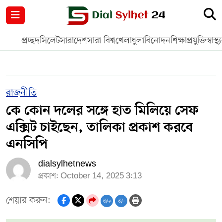
নগর পরিকল্পনা
জাতীয়
আন্তর্জাতিক
মুক্তমত
প্রচ্ছদ
সিলেট
সারাদেশ
সারা বিশ্ব
খেলাধুলা
বিনোদন
শিক্ষা
প্রযুক্তি
স্বাস্থ্
সিলেট
রাজনীতি
প্রবাস
মানবসেবা
সুনামগঞ্জ
YOUTUBE
রাজনীতি
কে কোন দলের সঙ্গে হাত মিলিয়ে সেফ
হবিগঞ্জ
FACEBOOK
এক্সিট চাইছেন, তালিকা প্রকাশ করবে
মৌলভীবাজার
TERMS & CONDITIONS
এনসিপি
dialsylhetnews
EDITOR & PUBLISHER : SOHEL AHMED
প্রকাশ: October 14, 2025 3:13
ডায়ালসিলেট যাত্রা
শেয়ার করুন:
অ+
অ-
CONTACT US