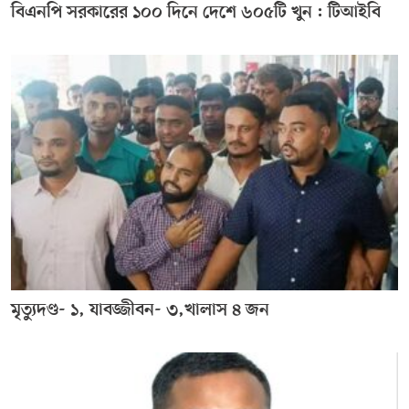
বিএনপি সরকারের ১০০ দিনে দেশে ৬০৫টি খুন : টিআইবি
মৃত্যুদণ্ড- ১, যাবজ্জীবন- ৩,খালাস ৪ জন