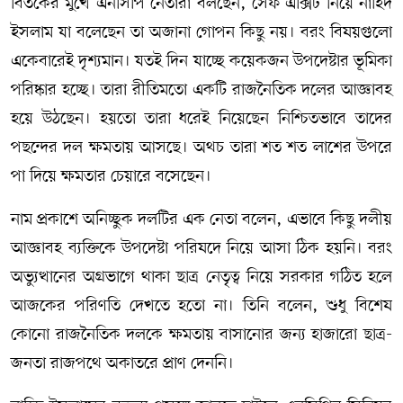
বিতর্কের মুখে এনসিপি নেতারা বলছেন, সেফ এক্সিট নিয়ে নাহিদ
ইসলাম যা বলেছেন তা অজানা গোপন কিছু নয়। বরং বিষয়গুলো
একেবারেই দৃশ্যমান। যতই দিন যাচ্ছে কয়েকজন উপদেষ্টার ভূমিকা
পরিষ্কার হচ্ছে। তারা রীতিমতো একটি রাজনৈতিক দলের আজ্ঞাবহ
হয়ে উঠছেন। হয়তো তারা ধরেই নিয়েছেন নিশ্চিতভাবে তাদের
পছন্দের দল ক্ষমতায় আসছে। অথচ তারা শত শত লাশের উপরে
পা দিয়ে ক্ষমতার চেয়ারে বসেছেন।
নাম প্রকাশে অনিচ্ছুক দলটির এক নেতা বলেন, এভাবে কিছু দলীয়
আজ্ঞাবহ ব্যক্তিকে উপদেষ্টা পরিষদে নিয়ে আসা ঠিক হয়নি। বরং
অভ্যুত্থানের অগ্রভাগে থাকা ছাত্র নেতৃত্ব নিয়ে সরকার গঠিত হলে
আজকের পরিণতি দেখতে হতো না। তিনি বলেন, শুধু বিশেষ
কোনো রাজনৈতিক দলকে ক্ষমতায় বাসানোর জন্য হাজারো ছাত্র-
জনতা রাজপথে অকাতরে প্রাণ দেননি।