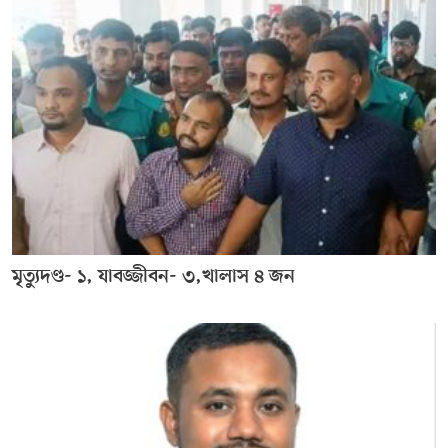
মৃত্যুদণ্ড- ১, যাবজ্জীবন- ৩,খালাস ৪ জন