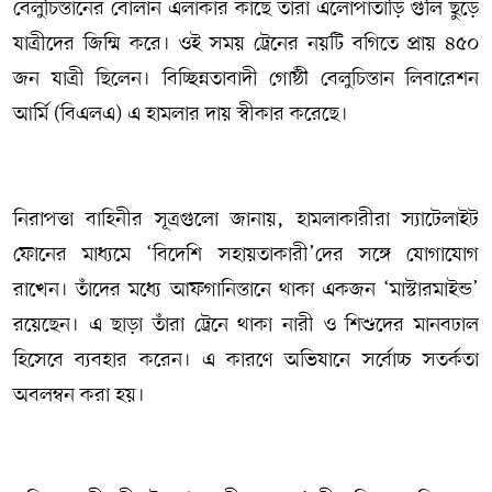
বেলুচিস্তানের বোলান এলাকার কাছে তারা এলোপাতাড়ি গুলি ছুড়ে
যাত্রীদের জিম্মি করে। ওই সময় ট্রেনের নয়টি বগিতে প্রায় ৪৫০
জন যাত্রী ছিলেন। বিচ্ছিন্নতাবাদী গোষ্ঠী বেলুচিস্তান লিবারেশন
আর্মি (বিএলএ) এ হামলার দায় স্বীকার করেছে।
নিরাপত্তা বাহিনীর সূত্রগুলো জানায়, হামলাকারীরা স্যাটেলাইট
ফোনের মাধ্যমে ‘বিদেশি সহায়তাকারী’দের সঙ্গে যোগাযোগ
রাখেন। তাঁদের মধ্যে আফগানিস্তানে থাকা একজন ‘মাস্টারমাইন্ড’
রয়েছেন। এ ছাড়া তাঁরা ট্রেনে থাকা নারী ও শিশুদের মানবঢাল
হিসেবে ব্যবহার করেন। এ কারণে অভিযানে সর্বোচ্চ সতর্কতা
অবলম্বন করা হয়।