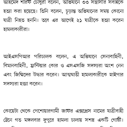
আহমেদ শরিফ চৌধুরী বলেন, অভিযানে ৩৩ সন্ত্রাসীর সবাইকে
হত্যা করা হয়েছে। তিনি বলেন, চূড়ান্ত অভিযানের সময় কোনো
যাত্রী নিহত হননি। তবে এর আগেই ২১ যাত্রীকে হত্যা করেন
হামলাকারীরা।
আইএসপিআর পরিচালক বলেন, এ অভিযানে সেনাবাহিনী,
বিমানবাহিনী, ফ্রন্টিয়ার কোর ও এসএসজি সদস্যরা অংশ নেন
এবং জিম্মিদের উদ্ধার করেন। আত্মঘাতী হামলাকারীকে স্নাইপার
সদস্যরা হত্যা করেন।
কোয়েটা থেকে পেশোয়ারগামী জাফর এক্সপ্রেস নামের যাত্রীবাহী
ট্রেনে গত মঙ্গলবার দুপুরে হামলা চালায় সশস্ত্র একটি গোষ্ঠী।