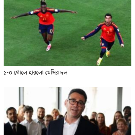
১-০ গোলে হারলো মেসির দল