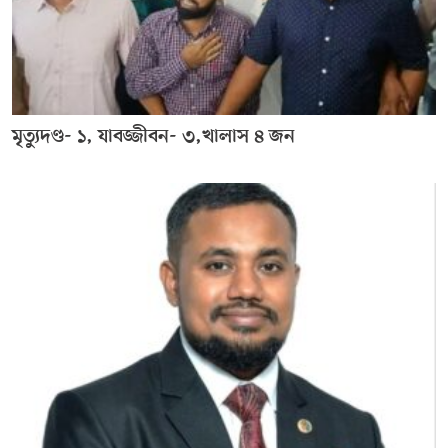
মৃত্যুদণ্ড- ১, যাবজ্জীবন- ৩,খালাস ৪ জন