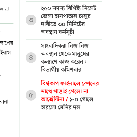
২৫০ সদস্য বিশিষ্ট্য সিলেট
viral
জেলা হাসপাতাল চালুর
৩
দাবীতে ৩০ মিনিটের
অবস্থান কর্মসূচী
স
 লাখের
সাংবাদিকরা নিজ নিজ
াইরাস
অবস্থান থেকে মানুষের
৪
কল্যাণে কাজ করেন :
বিভাগীয় কমিশনার
া
বিশ্বকাপ ফাইনালে স্পেনের
সাথে পাত্তাই পেলো না
৫
আর্জেন্টিনা /
১-০ গোলে
রোনা
হারলো মেসির দল