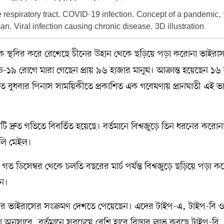
 respiratory tract. COVID-19 infection. Concept of a pandemic, 
n. Viral infection causing chronic disease. 3D illustration
থাকে স্থবির করে রেখেছে চীনের উহান থেকে ছড়িয়ে পড়া করোনা ভাইরা
ড-১৯ রোগে মারা গেছেন প্রায় ৯৬ হাজার মানুষ। আক্রান্ত হয়েছেন ১৬
 গত বুধবার পিনাস সাময়িকীতে প্রকাশিত এক গবেষণায় প্রানঘাতী এই ভ
দ্রুত গতিতে বিবর্তিত হয়েছে। বর্তমানে বিশ্বজুড়ে তিন ধরনের করোন
ইলি মেইল।
 গত ডিসেম্বর থেকে চলতি বছরের মার্চ পর্যন্ত বিশ্বজুড়ে ছড়িয়ে পড়া ক
েন।
 ধরণের ভাইরাসের সংক্রমণ দেখতে পেয়েছেন। এদের টাইপ-এ, টাইপ-বি ও
 অনুসারে, বর্তমানে সবচেয়ে বেশি হারে বিস্তার লাভ করছে টাইপ-বি