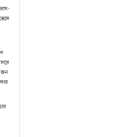
সারস-
নভেদে
াব
রিসরে
০ জন
ককার
য়ার