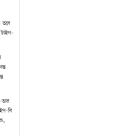
। তবে
 টাইপ-
া
ন্ত
্ত
ও তার
াইপ-বি
্ড,