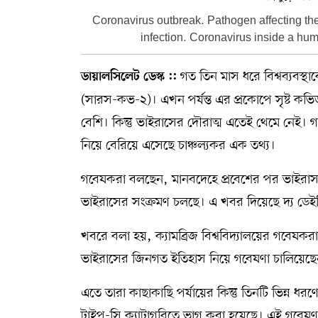
Coronavirus outbreak. Pathogen affecting the
সম্পাদকীয় কলাম
infection. Coronavirus inside a huma
ABOUT US
গত তিন মাস ধরে বিশ্বব্যবস্
ডায়ালসিলেট ডেস্ক ::
(সারস-কভ-২)। এখন পর্যন্ত এর প্রকোপে সৃষ্ট কভি
DIAL SYLHET
বেশি। কিন্তু ভাইরাসের দৌরাত্ম এতেই থেমে নেই।
নিয়ে বেরিয়ে এসেছে চাঞ্চল্যকর এক তথ্য।
গবেষকরা বলছেন, মানবদেহে প্রবেশের পর ভাইরাসটি 
ভাইরাসের সংক্রমণ চলছে। এ খবর দিয়েছে দ্য ডে
খবরে বলা হয়, ক্যামব্রিজ বিশ্ববিদ্যালয়ের গবেষকরা
ভাইরাসের জিনগত ইতিহাস নিয়ে গবেষণা চালিয়েছ
এতে তারা কাছাকাছি পর্যায়ের কিন্তু তিনটি ভিন্ন
টাইপ-সি ক্যাটাগরিতে ভাগ করা হয়েছে। এই গবেষণা