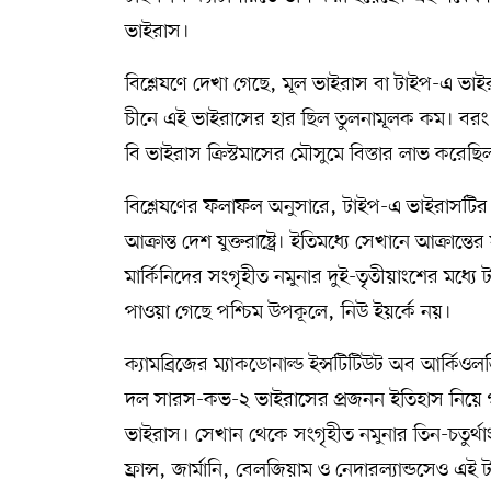
ভাইরাস।
বিশ্লেষণে দেখা গেছে, মূল ভাইরাস বা টাইপ-এ ভাইর
চীনে এই ভাইরাসের হার ছিল তুলনামূলক কম। বরং
বি ভাইরাস ক্রিস্টমাসের মৌসুমে বিস্তার লাভ করেছি
বিশ্লেষণের ফলাফল অনুসারে, টাইপ-এ ভাইরাসটির প্
আক্রান্ত দেশ যুক্তরাষ্ট্রে। ইতিমধ্যে সেখানে আক্র
মার্কিনিদের সংগৃহীত নমুনার দুই-তৃতীয়াংশের মধ্
পাওয়া গেছে পশ্চিম উপকূলে, নিউ ইয়র্কে নয়।
ক্যামব্রিজের ম্যাকডোনাল্ড ইন্সটিটিউট অব আর্কিওল
দল সারস-কভ-২ ভাইরাসের প্রজনন ইতিহাস নিয়ে গব
ভাইরাস। সেখান থেকে সংগৃহীত নমুনার তিন-চতুর্থা
ফ্রান্স, জার্মানি, বেলজিয়াম ও নেদারল্যান্ডসেও এই 