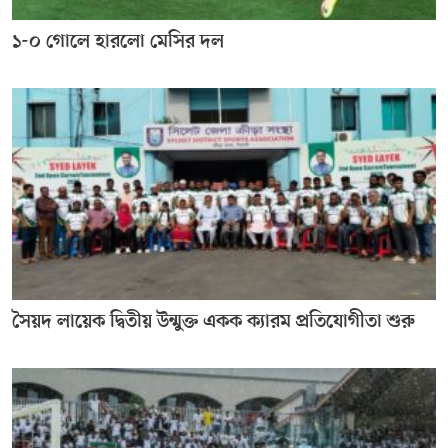
১-০ গোলে হারলো মেসির দল
সৈয়দ লায়েক দ্বিতীয় উন্মুক্ত একক ক্যারম প্রতিযোগীতা শুরু