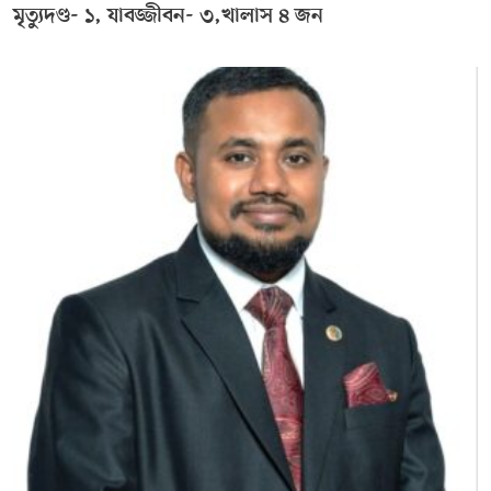
মৃত্যুদণ্ড- ১, যাবজ্জীবন- ৩,খালাস ৪ জন