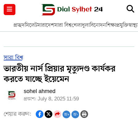
নগর পরিকল্পনা
জাতীয়
আন্তর্জাতিক
মুক্তমত
প্রচ্ছদ
সিলেট
সারাদেশ
সারা বিশ্ব
খেলাধুলা
বিনোদন
শিক্ষা
প্রযুক্তি
স্বাস্থ্
সিলেট
রাজনীতি
প্রবাস
মানবসেবা
সুনামগঞ্জ
YOUTUBE
সারা বিশ্ব
ভারতীয় নার্স প্রিয়ার মৃত্যুদণ্ড কার্যকর
হবিগঞ্জ
FACEBOOK
করতে যাচ্ছে ইয়েমেন
মৌলভীবাজার
TERMS & CONDITIONS
sohel ahmed
প্রকাশ: July 8, 2025 11:59
EDITOR & PUBLISHER : SOHEL AHMED
শেয়ার করুন:
অ+
অ-
ডায়ালসিলেট যাত্রা
CONTACT US