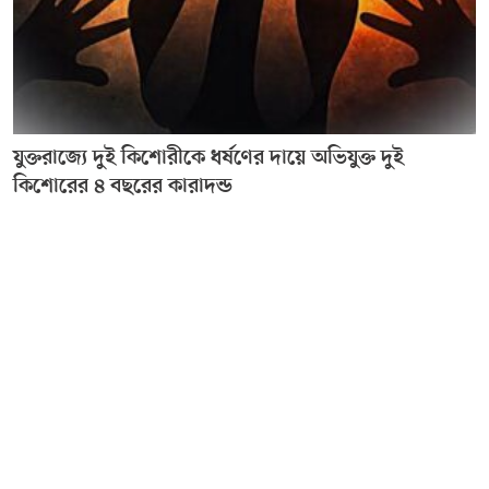
যুক্তরাজ্যে দুই কিশোরীকে ধর্ষণের দায়ে অভিযুক্ত দুই
কিশোরের ৪ বছরের কারাদন্ড
Editor & Publisher :
Sohel Ahmed
Zindabazar,Sylhet Bangladesh UK- Office Whitechapal ,London
+44 7388 097 677,
dialsylhetnews@gmail.com/
dialsylhet@gmail.com
ডায়ালসিলেট পরিবার