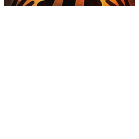
যুক্তরাজ্যে দুই কিশোরীকে ধর্ষণের দায়ে অভিযুক্ত দুই
কিশোরের ৪ বছরের কারাদন্ড
Editor & Publisher :
Sohel Ahmed
Zindabazar,Sylhet Bangladesh UK- Office Whitechapal ,London
+44 7388 097 677,
dialsylhetnews@gmail.com/
dialsylhet@gmail.com