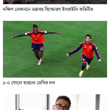
দক্ষিণ লেবাননে ভয়াবহ বিস্ফোরণ ইসরাইলি বাহিনীর
১-০ গোলে হারলো মেসির দল