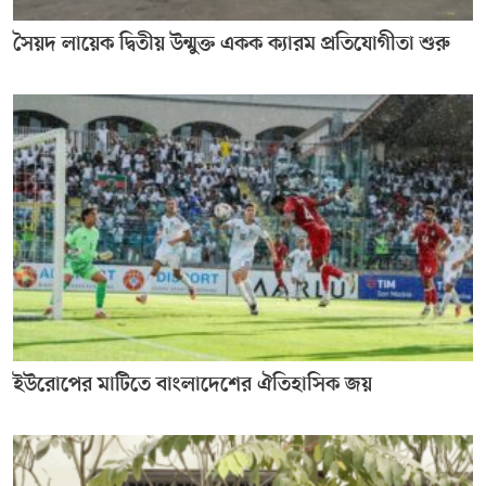
সৈয়দ লায়েক দ্বিতীয় উন্মুক্ত একক ক্যারম প্রতিযোগীতা শুরু
ইউরোপের মাটিতে বাংলাদেশের ঐতিহাসিক জয়