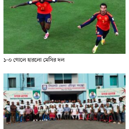
১-০ গোলে হারলো মেসির দল