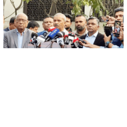
ভারতে টি–টোয়েন্টি বিশ্বকাপ খেলতে যাবে না বাংলাদেশ,
সিদ্ধান্তে অনড় সরকার
Editor & Publisher :
Sohel Ahmed
Zindabazar,Sylhet Bangladesh UK- Office Whitechapal ,London
+44 7388 097 677,
dialsylhetnews@gmail.com/
dialsylhet@gmail.com