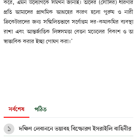
করে, এমন উদ্যোগকে সমর্থন জানাই। তাদের (সৌদির) ধারণার
প্রতি আমাদের প্রাথমিক আগ্রহের কারণ হলো পুরুষ ও নারী
ক্রিকেটারদের জন্য সম্মিলিতভাবে সর্বোত্তম দর–কষাকষির ব্যবস্থা
রাখা এবং আন্তর্জাতিক লিঙ্গসমতা বেতন মডেলের বিকাশ ও তা
স্বাভাবিক করার ইচ্ছা পোষণ করা।’
সর্বশেষ
পঠিত
১
দক্ষিণ লেবাননে ভয়াবহ বিস্ফোরণ ইসরাইলি বাহিনীর