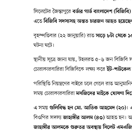
সিলেটের জৈন্তাপুরে
সম্পাদকীয় কলাম
বর্ডার গার্ড বাংলাদেশ (বিজিবি)
এতে
বিজিবি সদস্যসহ অন্তত চারজন আহত হয়েছে
ABOUT US
বৃহস্পতিবার (২২ জানুয়ারি) রাত
সাড়ে ৮টা থেকে ১০ট
DIAL SYLHET
ঘটনা ঘটে।
স্থানীয় সূত্রে জানা যায়, টহলরত ৫–৬ জন বিজিবি 
চোরাকারবারিরা বিজিবিকে লক্ষ্য করে
ইট-পাটকেল 
পরিস্থিতি নিয়ন্ত্রণের বাইরে চলে গেলে রাত আনুমান
সময় চোরাকারবারিরা
মসজিদের মাইকে ঘোষণা দিয়
এ সময়
। 
গুলিবিদ্ধ হন মো. আতিক আহমেদ (২০)
বিওপির সদস্য
আহত হন। আহতদ
জাহাঙ্গীর আলম (৪৩)
জাহাঙ্গীর আলমকে গুরুতর অবস্থায় সিলেট এমএজ