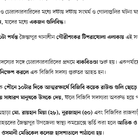
ও চোরাকারবারিদের মধ্যে দফায় দফায় সংঘর্ষ ও গোলাগুলির ঘটনা ঘ
, যাদের মধ্যে
।
ন
একজন গুলিবিদ্ধ
জৈন্তাপুর থানাধীন
এই সং
া পর্যন্ত
গৌরীশংকর টিপরাখোলা এলাকায়
সদস্যের সঙ্গে চোরাকারবারিদের প্রথমে
শুরু হয়। একপর্যায়
বাকবিতণ্ডা
এক বিজিবি সদস্য গুরুতর আহত হন।
নিক্ষেপ করলে
িক
পৌনে ১০টার দিকে আত্মরক্ষার্থে বিজিবি কয়েক রাউন্ড গুলি ছোড়ে
, ফলে বিজিবি সদস্যরা অবরুদ্ধ হয়ে
ে সাধারণ মানুষকে উসকে দেয়
এছাড়া
এবং বিজিবির রাজবা
মো. রায়হান মিয়া (২৮), নুরজাহান (৫০)
ের জৈন্তাপুর উপজেলা স্বাস্থ্য কমপ্লেক্সে ভর্তি করা হলে
আতিক ও
।
ি ওসমানী মেডিকেল কলেজ হাসপাতালে পাঠানো হয়