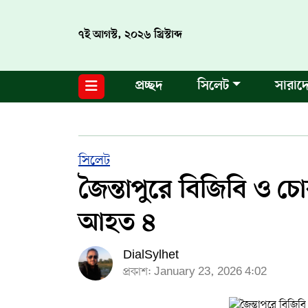
৭ই আগস্ট, ২০২৬ খ্রিস্টাব্দ
নগর পরিকল্পনা
জাতীয়
আন্তর্জাতিক
মুক্তমত
প্রচ্ছদ
সিলেট
সারাদ
সিলেট
রাজনীতি
প্রবাস
মানবসেবা
সুনামগঞ্জ
YOUTUBE
হবিগঞ্জ
FACEBOOK
সিলেট
জৈন্তাপুরে বিজিবি ও চো
মৌলভীবাজার
TERMS & CONDITIONS
আহত ৪
EDITOR & PUBLISHER : SOHEL AHMED
DialSylhet
ডায়ালসিলেট যাত্রা
প্রকাশ: January 23, 2026 4:02
CONTACT US