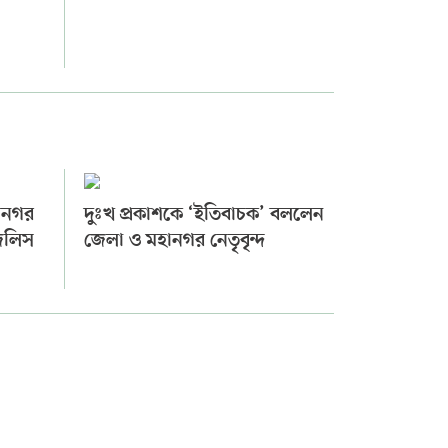
ানগর
দুঃখ প্রকাশকে ‘ইতিবাচক’ বললেন
মজলিস
জেলা ও মহানগর নেতৃবৃন্দ