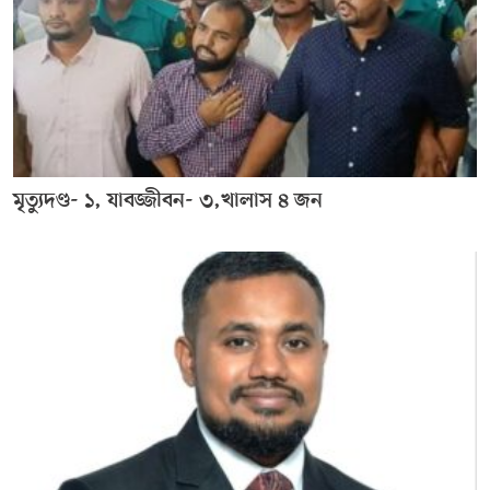
মৃত্যুদণ্ড- ১, যাবজ্জীবন- ৩,খালাস ৪ জন