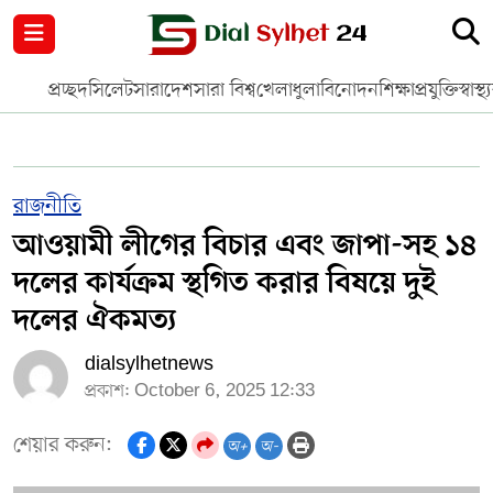
নগর পরিকল্পনা
জাতীয়
আন্তর্জাতিক
মুক্তমত
প্রচ্ছদ
সিলেট
সারাদেশ
সারা বিশ্ব
খেলাধুলা
বিনোদন
শিক্ষা
প্রযুক্তি
স্বাস্থ্
সিলেট
রাজনীতি
প্রবাস
মানবসেবা
সুনামগঞ্জ
YOUTUBE
রাজনীতি
আওয়ামী লীগের বিচার এবং জাপা-সহ ১৪
হবিগঞ্জ
FACEBOOK
দলের কার্যক্রম স্থগিত করার বিষয়ে দুই
মৌলভীবাজার
TERMS & CONDITIONS
দলের ঐকমত্য
dialsylhetnews
EDITOR & PUBLISHER : SOHEL AHMED
প্রকাশ: October 6, 2025 12:33
ডায়ালসিলেট যাত্রা
শেয়ার করুন:
অ+
অ-
CONTACT US