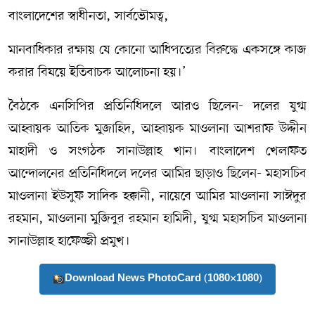
বাংলাদেশের স্বাধীনতা, সার্বভৌমত্ব,
মানবাধিকার রক্ষায় যে কোনো আধিপত্যের বিরুদ্ধে একসঙ্গে কাজ
করার বিষয়ে ইতিবাচক আলোচনা হয়।’
বৈঠকে এনসিপির প্রতিনিধিদলে আরও ছিলেন- দলের যুগ্ম
আহ্বায়ক আতিক মুজাহিদ, আহ্বায়ক মাওলানা আশরাফ উদ্দীন
মাহাদী ও সংগঠক সানাউল্লাহ খান। বাংলাদেশ খেলাফত
আন্দোলনের প্রতিনিধিদলে দলের আমির ছাড়াও ছিলেন- মহাসচিব
মাওলানা ইউসুফ সাদিক হক্কানী, নায়েবে আমির মাওলানা সাঈদুর
রহমান, মাওলানা মুজিবুর রহমান হামিদী, যুগ্ম মহাসচিব মাওলানা
সানাউল্লাহ হাফেজ্জী প্রমুখ।
Download News PhotoCard (1080×1080)