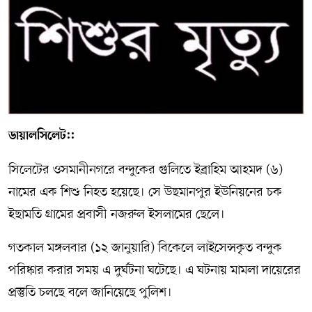
সম্পাদকীয় কলাম
ABOUT US
DIAL SYLHET
ডায়ালসিলেট::
সিলেটের ওসমানীনগরে বন্দুকের গুলিতে ইব্রাহিম আহমদ (৬)
নামের এক শিশু নিহত হয়েছে। সে উছমানপুর ইউনিয়নের চক
ইছামতি গ্রামের প্রবাসী নজরুল ইসলামের ছেলে।
গতকাল মঙ্গলবার (১২ জানুয়ারি) বিকেলে লাইসেন্সকৃত বন্দুক
পরিষ্কার করার সময় এ দুর্ঘটনা ঘটেছে। এ ঘটনায় মামলা দায়েরের
প্রস্তুতি চলছে বলে জানিয়েছে পুলিশ।