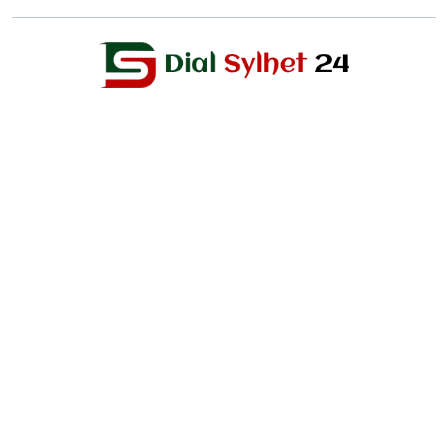
Editor & Publisher :
Sohel Ahmed
Zindabazar,Sylhet Bangladesh UK- Office Whitechapal ,London
+44 7388 097 677,
dialsylhetnews@gmail.com/
dialsylhet@gmail.com
ডায়ালসিলেট পরিবার
স্বত্ব © ২০২৫ Dial Sylhet
About us
Contact Us
Dial sylhet
EDITOR & PUBLISHER : Sohel Ahmed
Home
Privacy Policy