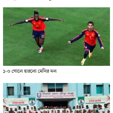
১-০ গোলে হারলো মেসির দল