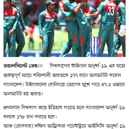
সম্পাদকীয় কলাম
ABOUT US
DIAL SYLHET
বিশ্বকাপের ফাইনাল অনূর্ধ্ব-১৯ এর মতো
ডায়ালসিলেট ডেস্ক:::
গুরুত্বপূর্ণ ম্যাচে শক্তিশালী ভারতকে ১৭৭ রানে অলআউট করেল
বাংলাদেশ। টাইগারদের বোলিংয়ে তোপের মুখে পড়ে ৪৭.২ ওভারে
অলআউট হয় ভারত।
প্রথমবার বিশ্বকাপ জয়ে ইতিহাস গড়তে হলে বাংলাদেশ অনূর্ধ্ব-১৯
দলকে ১৭৮ রান করতে হবে।
আজ (রোববার) দক্ষিণ আফ্রিকার পচেফস্ট্রমে আইসিসি অনূর্ধ্ব-১৯