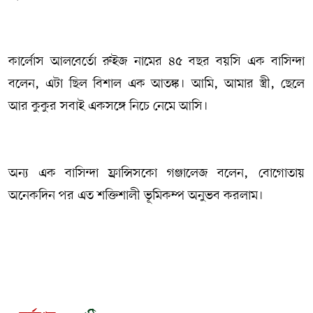
কার্লোস আলবের্তো রুইজ নামের ৪৫ বছর বয়সি এক বাসিন্দা
বলেন, এটা ছিল বিশাল এক আতঙ্ক। আমি, আমার স্ত্রী, ছেলে
আর কুকুর সবাই একসঙ্গে নিচে নেমে আসি।
অন্য এক বাসিন্দা ফ্রান্সিসকো গঞ্জালেজ বলেন, বোগোতায়
অনেকদিন পর এত শক্তিশালী ভূমিকম্প অনুভব করলাম।