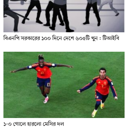
বিএনপি সরকারের ১০০ দিনে দেশে ৬০৫টি খুন : টিআইবি
১-০ গোলে হারলো মেসির দল